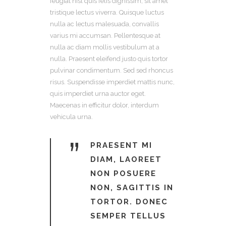
feugiat nisl quis felis dignissim, sit amet
tristique lectus viverra. Quisque luctus
nulla ac lectus malesuada, convallis
varius mi accumsan. Pellentesque at
nulla ac diam mollis vestibulum at a
nulla. Praesent eleifend justo quis tortor
pulvinar condimentum. Sed sed rhoncus
risus. Suspendisse imperdiet mattis nunc,
quis imperdiet urna auctor eget.
Maecenas in efficitur dolor, interdum
vehicula urna.
”
PRAESENT MI
DIAM, LAOREET
NON POSUERE
NON, SAGITTIS IN
TORTOR. DONEC
SEMPER TELLUS