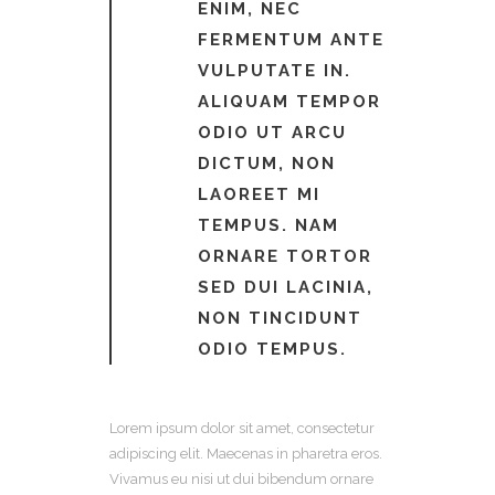
ENIM, NEC
FERMENTUM ANTE
VULPUTATE IN.
ALIQUAM TEMPOR
ODIO UT ARCU
DICTUM, NON
LAOREET MI
TEMPUS. NAM
ORNARE TORTOR
SED DUI LACINIA,
NON TINCIDUNT
ODIO TEMPUS.
Lorem ipsum dolor sit amet, consectetur
adipiscing elit. Maecenas in pharetra eros.
Vivamus eu nisi ut dui bibendum ornare