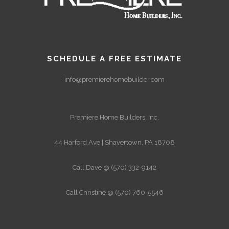
SCHEDULE A FREE ESTIMATE
info@premierehomebuilder.com
Premiere Home Builders, Inc.
44 Harford Ave | Shavertown, PA 18708
Call Dave @ (570) 332-9142
Call Christine @ (570) 760-5546