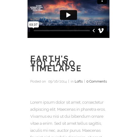
EARTH’S
VOLCANO
TIMELAPSE
Posted on
09/16/2014
in
Lofts
0 Comments
Lorem ipsum dolor sit amet, consectetur
adipiscing elit. Maecenas in pharetra eros.
Vivamus eu nisi ut dui bibendum ornare
vitae a enim. Sed sit amet tellus sagittis,
iaculis mi nec, auctor purus. Maecenas