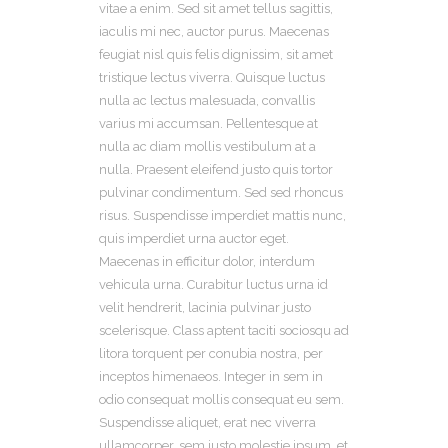
vitae a enim. Sed sit amet tellus sagittis,
iaculis mi nec, auctor purus. Maecenas
feugiat nisl quis felis dignissim, sit amet
tristique lectus viverra. Quisque luctus
nulla ac lectus malesuada, convallis
varius mi accumsan. Pellentesque at
nulla ac diam mollis vestibulum at a
nulla. Praesent eleifend justo quis tortor
pulvinar condimentum. Sed sed rhoncus
risus. Suspendisse imperdiet mattis nunc,
quis imperdiet urna auctor eget.
Maecenas in efficitur dolor, interdum
vehicula urna. Curabitur luctus urna id
velit hendrerit, lacinia pulvinar justo
scelerisque. Class aptent taciti sociosqu ad
litora torquent per conubia nostra, per
inceptos himenaeos. Integer in sem in
odio consequat mollis consequat eu sem.
Suspendisse aliquet, erat nec viverra
ullamcorper, sem justo molestie ipsum, et